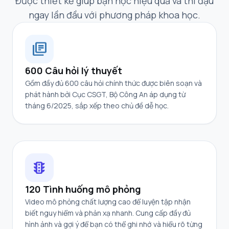
Được thiết kế giúp bạn học hiệu quả và thi đậu
ngay lần đầu với phương pháp khoa học.
library_books
600 Câu hỏi lý thuyết
Gồm đầy đủ 600 câu hỏi chính thức được biên soạn và
phát hành bởi Cục CSGT, Bộ Công An áp dụng từ
tháng 6/2025, sắp xếp theo chủ đề dễ học.
traffic
120 Tình huống mô phỏng
Video mô phỏng chất lượng cao để luyện tập nhận
biết nguy hiểm và phản xạ nhanh. Cung cấp đầy đủ
hình ảnh và gợi ý để bạn có thể ghi nhớ và hiểu rõ từng