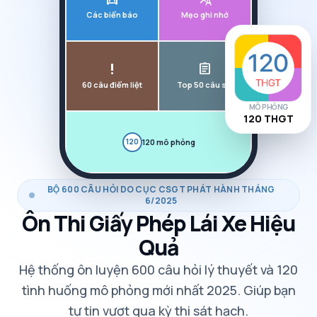
Các biển báo
Mẹo ghi nhớ
priority_high
assignment
60 câu điểm liệt
Top 50 câu sai
MÔ PHỎNG
120 THGT
120 mô phỏng
120
BỘ 600 CÂU HỎI DO CỤC CSGT PHÁT HÀNH THÁNG
6/2025
Ôn Thi Giấy Phép
Lái Xe Hiệu
Quả
Hệ thống ôn luyện 600 câu hỏi lý thuyết và 120
tình huống mô phỏng mới nhất 2025. Giúp bạn
tự tin vượt qua kỳ thi sát hạch.