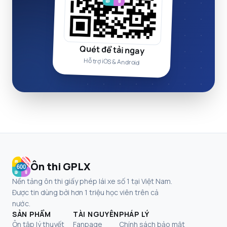
Quét để tải ngay
Hỗ trợ iOS & Android
Ôn thi GPLX
Nền tảng ôn thi giấy phép lái xe số 1 tại Việt Nam.
Được tin dùng bởi hơn 1 triệu học viên trên cả
nước.
SẢN PHẨM
TÀI NGUYÊN
PHÁP LÝ
Ôn tập lý thuyết
Fanpage
Chính sách bảo mật