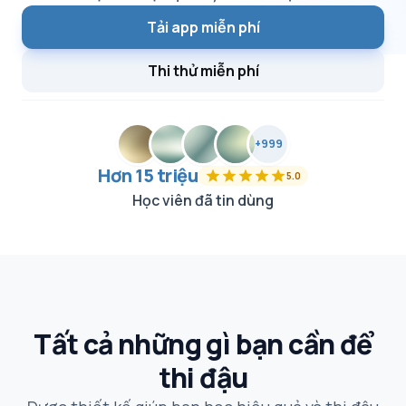
Tải app miễn phí
Thi thử miễn phí
+999
Hơn 15 triệu
star
star
star
star
star
5.0
Học viên đã tin dùng
Tất cả những gì bạn cần để
thi đậu